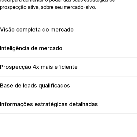
prospecção ativa, sobre seu mercado-alvo.
Visão completa do mercado
Descubra o tamanho do seu mercado potencial disponível, do
seu mercado-alvo, mercado endereçável e ICP.
Inteligência de mercado
Acesse análises precisas e detalhadas, com estudos e filtros
avançados, antes disponíveis apenas para grandes consultorias.
Prospecção 4x mais eficiente
Identifique novas empresas potenciais alinhadas ao seu perfil de
cliente ideal (ICP), com base na sua lista de clientes atual.
Base de leads qualificados
Tenha acesso imediato a leads pré-qualificados para vendas,
acelerando suas ações comerciais sem complicações.
Informações estratégicas detalhadas
Encontre dados essenciais, como localização, porte, endereço e
telefone, para abordagens altamente personalizadas.