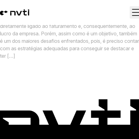
5 técnicas para aumentar as vendas!
Um dos maiores desejos de todas as organizações é
conseguir aumentar as vendas. Isso porque, esse fator está
diretamente ligado ao faturamento e, consequentemente, ao
lucro da empresa. Porém, assim como é um objetivo, também
é um dos maiores desafios enfrentados, pois, é preciso contar
com as estratégias adequadas para conseguir se destacar e
ter […]