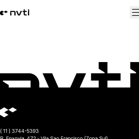
O que é Compliance?
Compliance empresarial: 5 dicas para pequenas e médias
empresas
( 11 ) 3744-5393
R. Enxovia, 472 - Vila Sao Francisco (Zona Sul)