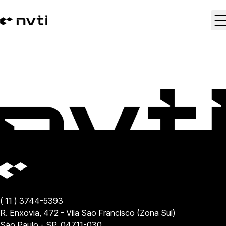
KYP, KYC e KYE: conheça estes procedimentos de
compliance
( 11 ) 3744-5393
R. Enxovia, 472 - Vila Sao Francisco (Zona Sul)
São Paulo - SP, 04711-030